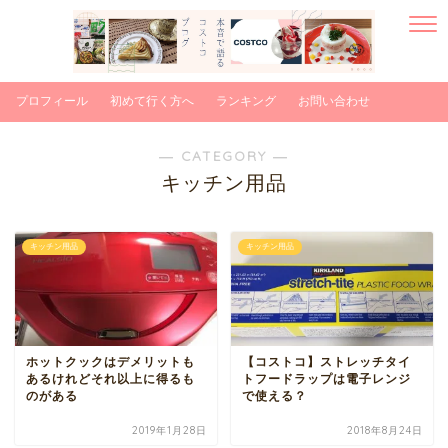
プロフィール
初めて行く方へ
ランキング
お問い合わせ
― CATEGORY ―
キッチン用品
キッチン用品
キッチン用品
ホットクックはデメリットも
【コストコ】ストレッチタイ
あるけれどそれ以上に得るも
トフードラップは電子レンジ
のがある
で使える？
2019年1月28日
2018年8月24日