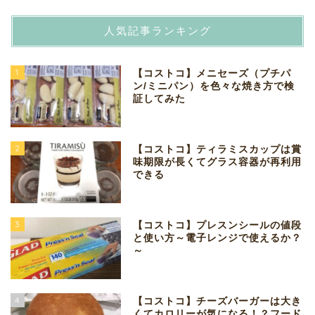
人気記事ランキング
1
【コストコ】メニセーズ（プチパ
ン/ミニパン）を色々な焼き方で検
証してみた
2
【コストコ】ティラミスカップは賞
味期限が長くてグラス容器が再利用
できる
3
【コストコ】プレスンシールの値段
と使い方～電子レンジで使えるか？
～
4
【コストコ】チーズバーガーは大き
くてカロリーが気になる！？フード