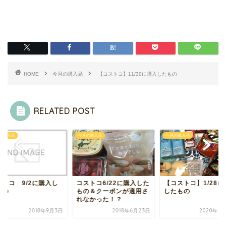
HOME
今月の購入品
【コストコ】11/30に購入したもの
RELATED POST
今月の購入品
今月の購入品
今月の
に購入し
コストコ6/22に購入した
【コストコ】1/28に購入
コス
もの＆クーポンが適用さ
したもの
たも
れなかった！？
8年9月3日
2018年6月23日
2020年1月29日