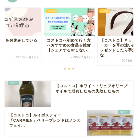
他
その他
その他
ストコへ初めて行く方
【コストコ】ネックスピ
ブログをお休みして
おすすめの食品＆雑貨
ーカーを耳の遠い親へプ
理由
ェアするorしない...
レゼントしたら手放せ
な...
2019年5月4日
2023年6
2024年6月25日
【コストコ】ホワイトトリュフオリーブ
オイルで成功したもの失敗したもの
【コストコ】ルイボスティー
「CARMIEN」ベリーブレンドはノンカ
フェイ...