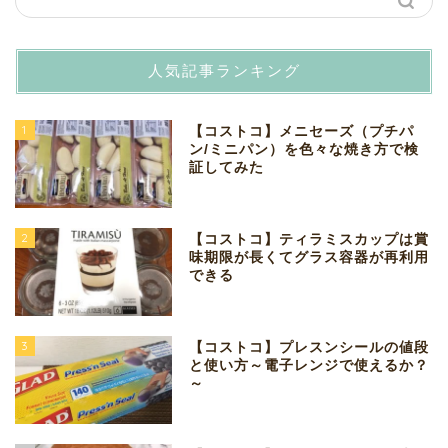
人気記事ランキング
1
【コストコ】メニセーズ（プチパ
ン/ミニパン）を色々な焼き方で検
証してみた
2
【コストコ】ティラミスカップは賞
味期限が長くてグラス容器が再利用
できる
3
【コストコ】プレスンシールの値段
と使い方～電子レンジで使えるか？
～