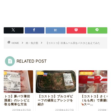
HOME
肉・魚介類
【コストコ】冷凍ムール貝をパスタとあえてみた
RELATED POST
肉・魚介類
肉・魚介類
コストコ】プルコギビ
【コストコ】さくらどり
【コストコ】豚バラ
フの値段とアレンジを
（もも肉）で唐揚げ作り
り肉（国産）のレシ
介
スー...
臭みを取る簡単な方
2018年6月27日
2018年7月24日
2019年4