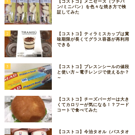
1
【コストコ】メニセーズ（プチパ
ン/ミニパン）を色々な焼き方で検
証してみた
2
【コストコ】ティラミスカップは賞
味期限が長くてグラス容器が再利用
できる
3
【コストコ】プレスンシールの値段
と使い方～電子レンジで使えるか？
～
4
【コストコ】チーズバーガーは大き
くてカロリーが気になる！？フード
コートで食べてみた
5
【コストコ】今治タオル（バスタオ