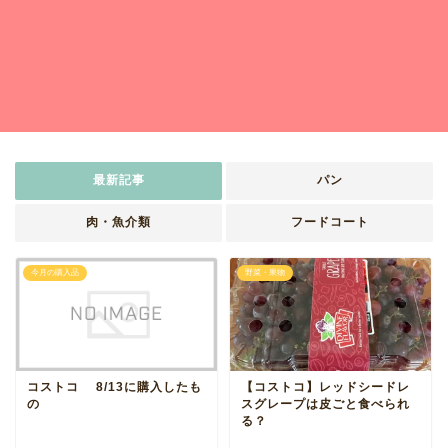
最新記事
パン
肉・魚介類
フードコート
今月の購入品
野菜・果物
コストコ 8/13に購入したも
【コストコ】レッドシードレ
の
スグレープは皮ごと食べられ
る？