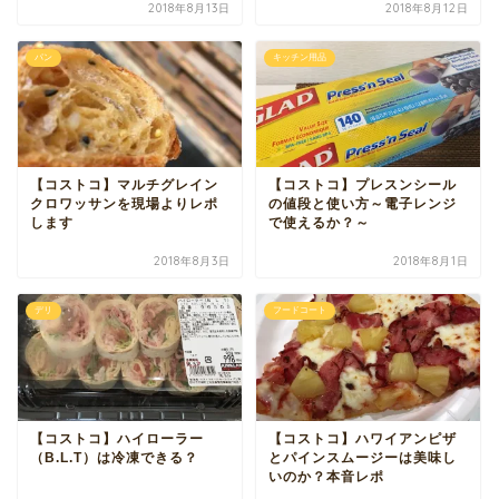
2018年8月13日
2018年8月12日
パン
キッチン用品
【コストコ】マルチグレイン
【コストコ】プレスンシール
クロワッサンを現場よりレポ
の値段と使い方～電子レンジ
します
で使えるか？～
2018年8月3日
2018年8月1日
デリ
フードコート
【コストコ】ハイローラー
【コストコ】ハワイアンピザ
（B.L.T）は冷凍できる？
とパインスムージーは美味し
いのか？本音レポ