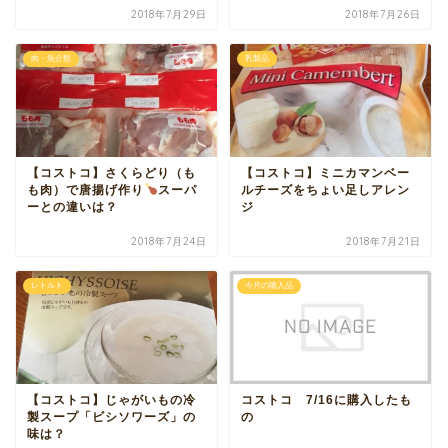
2018年7月29日
2018年7月26日
肉・魚介類
乳製品
【コストコ】さくらどり（も
【コストコ】ミニカマンベー
も肉）で唐揚げ作り
スーパ
ルチーズをちょい足しアレン
ーとの違いは？
ジ
2018年7月24日
2018年7月21日
レトルト
今月の購入品
【コストコ】じゃがいもの冷
コストコ 7/16に購入したも
製スープ「ビシソワーズ」の
の
味は？